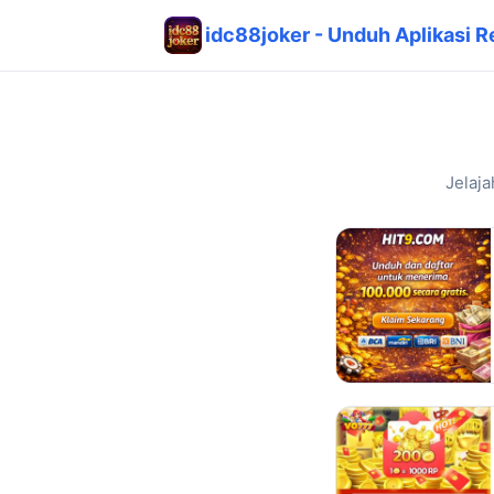
idc88joker - Unduh Aplikasi R
Jelaja