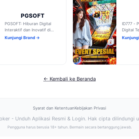
PGSOFT
PGSOFT: Hiburan Digital
ID777 - 
Interaktif dan Inovatif di
Digital 
Genggaman Anda
Inovatif
Kunjungi Brand →
Kunjung
← Kembali ke Beranda
Syarat dan Ketentuan
Kebijakan Privasi
ker - Unduh Aplikasi Resmi & Login. Hak cipta dilindungi
Pengguna harus berusia 18+ tahun. Bermain secara bertanggung jawab.