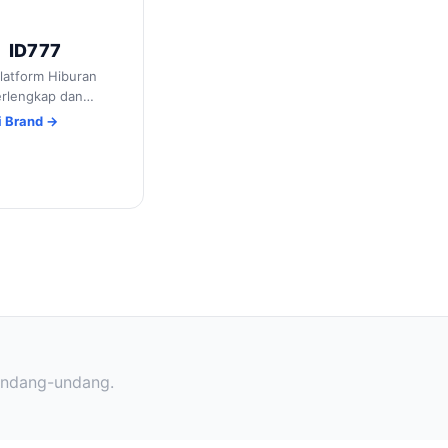
ID777
Platform Hiburan
Terlengkap dan
i Brand →
 undang-undang.