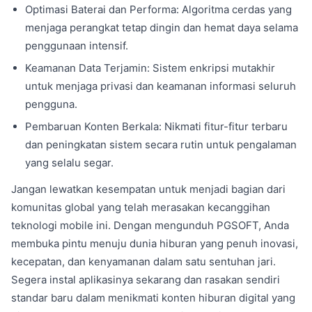
Optimasi Baterai dan Performa: Algoritma cerdas yang
menjaga perangkat tetap dingin dan hemat daya selama
penggunaan intensif.
Keamanan Data Terjamin: Sistem enkripsi mutakhir
untuk menjaga privasi dan keamanan informasi seluruh
pengguna.
Pembaruan Konten Berkala: Nikmati fitur-fitur terbaru
dan peningkatan sistem secara rutin untuk pengalaman
yang selalu segar.
Jangan lewatkan kesempatan untuk menjadi bagian dari
komunitas global yang telah merasakan kecanggihan
teknologi mobile ini. Dengan mengunduh PGSOFT, Anda
membuka pintu menuju dunia hiburan yang penuh inovasi,
kecepatan, dan kenyamanan dalam satu sentuhan jari.
Segera instal aplikasinya sekarang dan rasakan sendiri
standar baru dalam menikmati konten hiburan digital yang