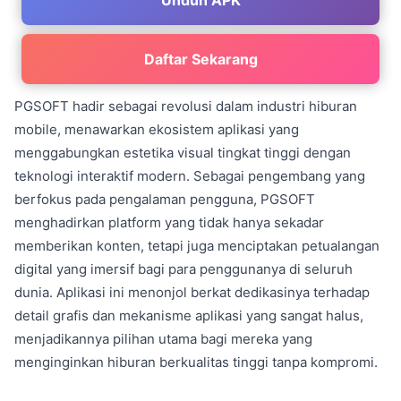
Unduh APK
Daftar Sekarang
PGSOFT hadir sebagai revolusi dalam industri hiburan
mobile, menawarkan ekosistem aplikasi yang
menggabungkan estetika visual tingkat tinggi dengan
teknologi interaktif modern. Sebagai pengembang yang
berfokus pada pengalaman pengguna, PGSOFT
menghadirkan platform yang tidak hanya sekadar
memberikan konten, tetapi juga menciptakan petualangan
digital yang imersif bagi para penggunanya di seluruh
dunia. Aplikasi ini menonjol berkat dedikasinya terhadap
detail grafis dan mekanisme aplikasi yang sangat halus,
menjadikannya pilihan utama bagi mereka yang
menginginkan hiburan berkualitas tinggi tanpa kompromi.