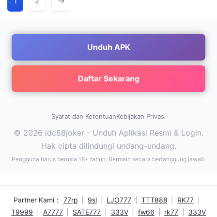
1
2
→
Unduh APK
Daftar Sekarang
Syarat dan Ketentuan
Kebijakan Privasi
© 2026 idc88joker - Unduh Aplikasi Resmi & Login.
Hak cipta dilindungi undang-undang.
Pengguna harus berusia 18+ tahun. Bermain secara bertanggung jawab.
Partner Kami：
77rp
|
9sl
|
LJO777
|
TTT888
|
RK77
|
T9999
|
A7777
|
SATE777
|
333V
|
fw66
|
rk77
|
333V