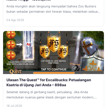
Anda mungkin akan langsung menyadari bahwa Zoo Busters
bukan sekadar permainan slot hewan biasa, melainkan sebuah
pemberontakan visual yang penuh...
04 Agu 2026
Ulasan The Quest™ for Excalibucks: Petualangan
Ksatria di Ujung Jari Anda – 898aa
Selamat datang di gerbang kastil, petualang. Jika Anda
merindukan nuansa game klasik dengan sentuhan modern,
The Quest™ for Excalibucks dari...
18 Jul 2026