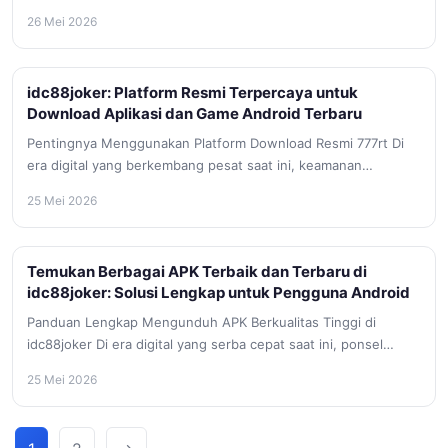
perangkat lunak atau aplikasi...
26 Mei 2026
idc88joker: Platform Resmi Terpercaya untuk
Download Aplikasi dan Game Android Terbaru
Pentingnya Menggunakan Platform Download Resmi 777rt Di
era digital yang berkembang pesat saat ini, keamanan
perangkat dan data pribadi menjadi...
25 Mei 2026
Temukan Berbagai APK Terbaik dan Terbaru di
idc88joker: Solusi Lengkap untuk Pengguna Android
Panduan Lengkap Mengunduh APK Berkualitas Tinggi di
idc88joker Di era digital yang serba cepat saat ini, ponsel
pintar Android telah...
25 Mei 2026