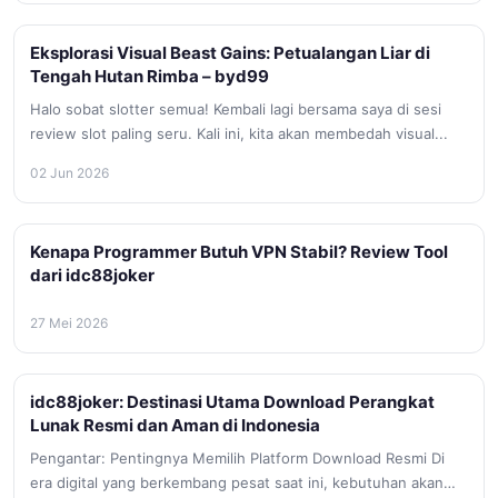
Eksplorasi Visual Beast Gains: Petualangan Liar di
Tengah Hutan Rimba – byd99
Halo sobat slotter semua! Kembali lagi bersama saya di sesi
review slot paling seru. Kali ini, kita akan membedah visual...
02 Jun 2026
Kenapa Programmer Butuh VPN Stabil? Review Tool
dari idc88joker
27 Mei 2026
idc88joker: Destinasi Utama Download Perangkat
Lunak Resmi dan Aman di Indonesia
Pengantar: Pentingnya Memilih Platform Download Resmi Di
era digital yang berkembang pesat saat ini, kebutuhan akan